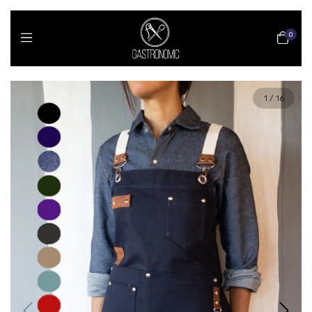
0
1
/
16