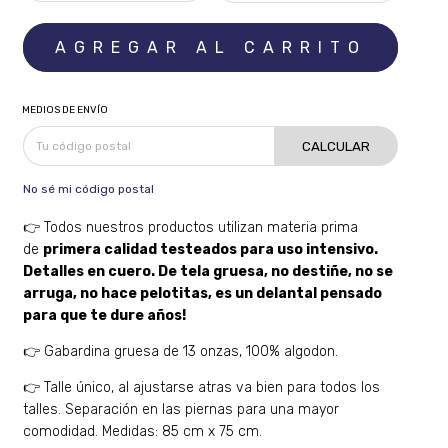
MEDIOS DE ENVÍO
CALCULAR
No sé mi código postal
👉 Todos nuestros productos utilizan materia prima
de
primera calidad testeados para uso intensivo.
Detalles en cuero. De tela gruesa, no destiñe, no se
arruga, no hace pelotitas, es un delantal pensado
para que te dure años!
👉 Gabardina gruesa de 13 onzas, 100% algodon.
👉 Talle único, al ajustarse atras va bien para todos los
talles. Separación en las piernas para una mayor
comodidad. Medidas: 85 cm x 75 cm.