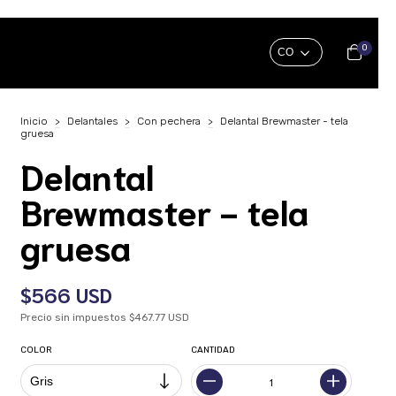
0
Inicio
>
Delantales
>
Con pechera
>
Delantal Brewmaster - tela
gruesa
Delantal
Brewmaster - tela
gruesa
$566 USD
Precio sin impuestos
$467.77 USD
COLOR
CANTIDAD