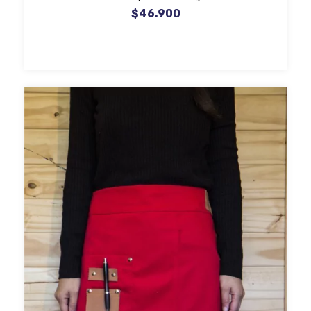
$46.900