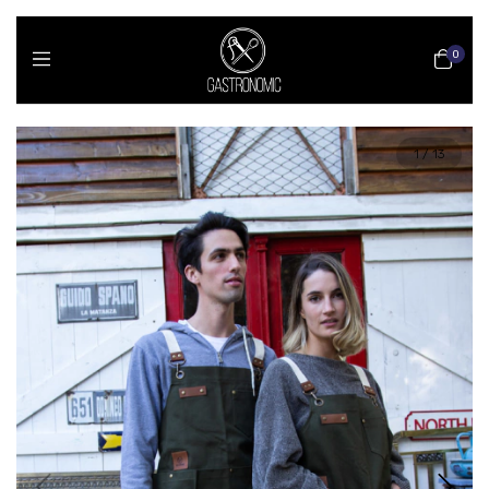
0
1
/
13