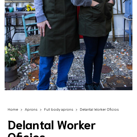
Home
>
Aprons
>
Full body aprons
>
Delantal Worker Oficios
Delantal Worker
Oficios