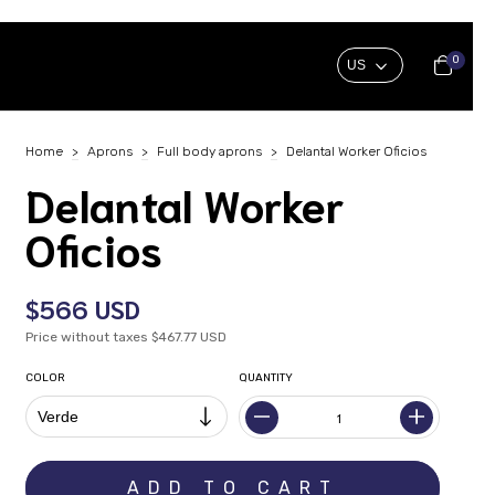
0
Home
>
Aprons
>
Full body aprons
>
Delantal Worker Oficios
Delantal Worker
Oficios
$566 USD
Price without taxes
$467.77 USD
COLOR
QUANTITY