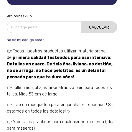
MEDIOS DE ENVÍO
CALCULAR
No sé mi código postal
👉 Todos nuestros productos utilizan materia prima
de
primera calidad testeados para uso intensivo.
Detalles en cuero. De tela fina, liviano, no destiñe,
no se arruga, no hace pelotitas, es un delantal
pensado para que te dure años!
👉 Talle único, al ajustarse atras va bien para todos los
talles. Mide 53 cm de largo.
👉 Trae un mosqueton para enganchar el repasador! Si,
estamos en todos los detalles! ✨
👉 Y bolsillos practicos para cualquier herramienta (ideal
para meseros).