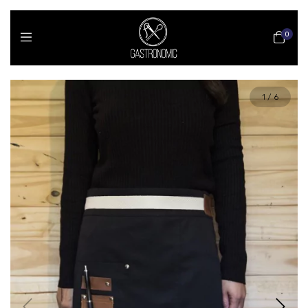
0
1
/
6