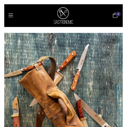
0
1
/
13