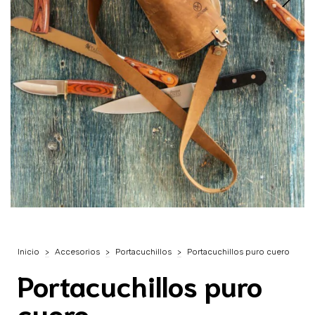
Inicio
>
Accesorios
>
Portacuchillos
>
Portacuchillos puro cuero
Portacuchillos puro
cuero