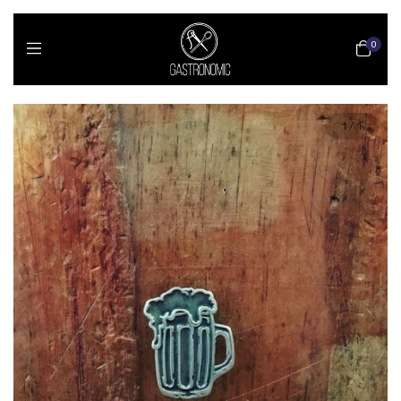
0
1
/
1